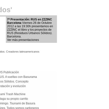
dos'
7ª Presentación: RUS en ZZZINC
Barcelona
Viernes 26 de Octubre
2012 a las 19:30h presentamos en
ZZZINC el libro y los proyectos de
RUS (Residuos Urbanos Sólidos).
Barcelona.
Ver más presentaciones
ridos. Creadores latinoamericanos
US Publicación
RUS. A vueltas con Basurama
os Sólidos. Concepto
stación y evolución
iami Trash Machine
aga su propio carrito
mingo. Tsunami de Basura
res. Todos somos cartoneros