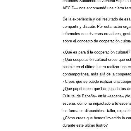
entonces Subdirectora General Adjunta d
AECID— nos encomendó una cierta tarea 
De la experiencia y del resultado de e
compartir y discutir. Por esta razón org
informales con diversos creadores, gesto
sobre el concepto de cooperación cultura
¿Qué es para ti la cooperación cultural?
¿Qué cooperación cultural crees que e
posible en el último lustro realizar una 
contemporánea, más allá de la cooperaci
¿Crees que se puede realizar una coopera
¿Qué papel crees que han jugado tus ac
Cultural de España– en la «escena» y/o l
escena, cómo ha impactado a tu escena 
los formatos disponibles –taller, exposic
¿Cómo crees que hemos invertido la cant
durante este último lustro?