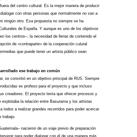
fuera del centro cultural. Es la mejor manera de producir
dialogar con otras personas que normalmente no van a
 ni ningún otro. Esa propuesta no siempre se ha
 Culturales de España. Y aunque es uno de los objetivos
 en los centros–, la necesidad de llenar de contenido el
cepción de «contraparte» de la cooperación culural
termedias que puede tener un artista público sean
sarrollado ese trabajo en común
r, se convirtió en un objetivo principal de RUS. Siempre
roducidas ex profeso para el proyecto y que incluso
 sus creadores. El proyecto tenía que ofrecer procesos y
e explotaba la relación entre Basurama y los artistas
a todos a realizar grandes recorridos para poder acercar
 trabajo.
atemala– nacieron de un viaje previo de preparación
intervenir para poder dialogar con él de una manera más