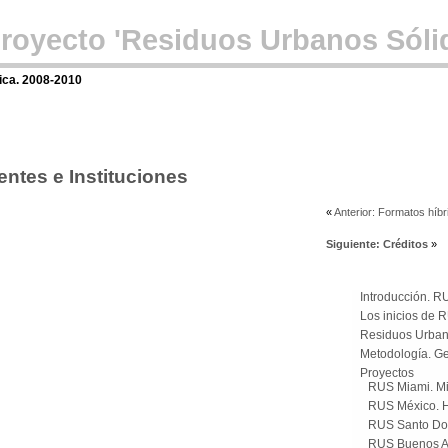
proyecto 'Residuos Urbanos Sóli
ica. 2008-2010
entes e Instituciones
«
Anterior: Formatos híb
Siguiente: Créditos
»
Introducción. R
Los inicios de 
Residuos Urban
Metodología. Ge
Proyectos
RUS Miami. M
RUS México. H
RUS Santo Do
RUS Buenos Ai