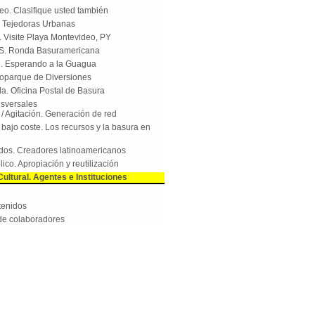
o. Clasifique usted también
 Tejedoras Urbanas
 Visite Playa Montevideo, PY
S. Ronda Basuramericana
. Esperando a la Guagua
oparque de Diversiones
. Oficina Postal de Basura
nsversales
l / Agitación. Generación de red
bajo coste. Los recursos y la basura en
idos. Creadores latinoamericanos
ico. Apropiación y reutilización
ultural. Agentes e Instituciones
tenidos
de colaboradores