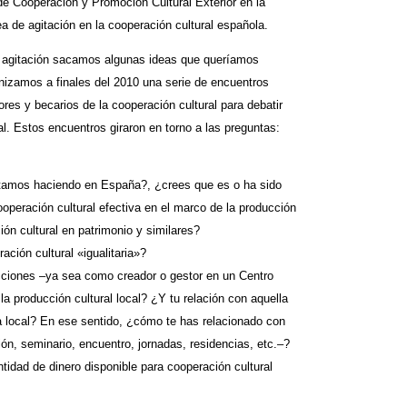
e Cooperación y Promoción Cultural Exterior en la
de agitación en la cooperación cultural española.
sa agitación sacamos algunas ideas que queríamos
anizamos a finales del 2010 una serie de encuentros
res y becarios de la cooperación cultural para debatir
l. Estos encuentros giraron en torno a las preguntas:
stamos haciendo en España?, ¿crees que es o ha sido
cooperación cultural efectiva en el marco de la producción
ón cultural en patrimonio y similares?
ción cultural «igualitaria»?
ciones –ya sea como creador o gestor en un Centro
a producción cultural local? ¿Y tu relación con aquella
local? En ese sentido, ¿cómo te has relacionado con
ión, seminario, encuentro, jornadas, residencias, etc.–?
idad de dinero disponible para cooperación cultural