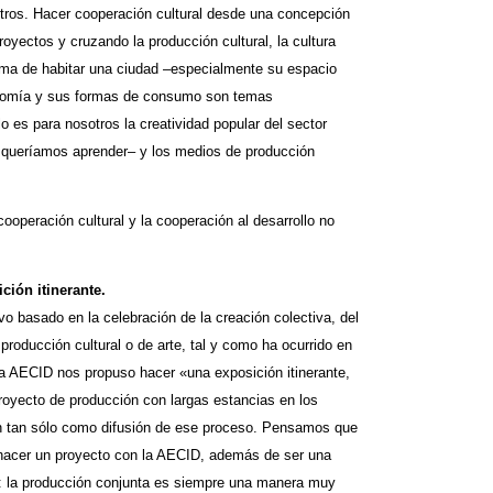
ntros. Hacer cooperación cultural desde una concepción
royectos y cruzando la producción cultural, la cultura
forma de habitar una ciudad –especialmente su espacio
onomía y sus formas de consumo son temas
o es para nosotros la creatividad popular del sector
e queríamos aprender– y los medios de producción
cooperación cultural y la cooperación al desarrollo no
ión itinerante.
 basado en la celebración de la creación colectiva, del
 producción cultural o de arte, tal y como ha ocurrido en
a AECID nos propuso hacer «una exposición itinerante,
royecto de producción con largas estancias en los
n tan sólo como difusión de ese proceso. Pensamos que
hacer un proyecto con la AECID, además de ser una
os: la producción conjunta es siempre una manera muy