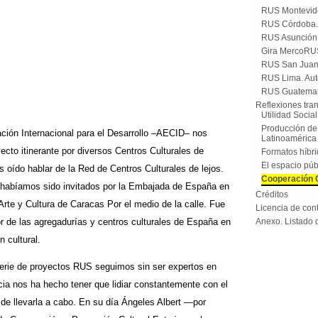
RUS Montevide
RUS Córdoba.
RUS Asunción.
Gira MercoRU
RUS San Juan
RUS Lima. Aut
RUS Guatemala
Reflexiones tra
Utilidad Socia
Producción de 
ión Internacional para el Desarrollo –AECID– nos
Latinoamérica
ecto itinerante por diversos Centros Culturales de
Formatos híbr
El espacio públ
oído hablar de la Red de Centros Culturales de lejos.
Cooperación C
 habíamos sido invitados por la Embajada de España en
Créditos
 Arte y Cultura de Caracas Por el medio de la calle. Fue
Licencia de con
 de las agregadurías y centros culturales de España en
Anexo. Listado 
cultural.­­
serie de proyectos RUS seguimos sin ser expertos en
cia nos ha hecho tener que lidiar constantemente con el
 de llevarla a cabo. En su día Ángeles Albert —por