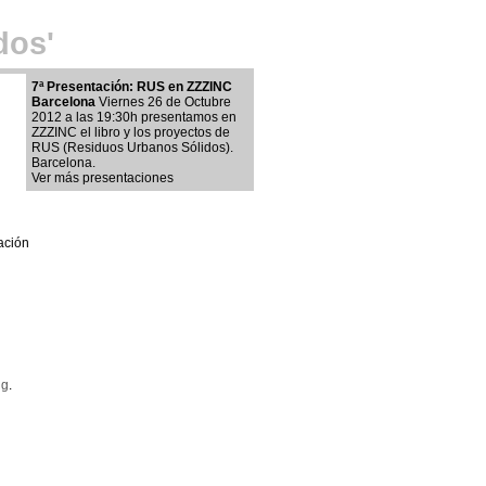
dos'
7ª Presentación: RUS en ZZZINC
Barcelona
Viernes 26 de Octubre
2012 a las 19:30h presentamos en
ZZZINC el libro y los proyectos de
RUS (Residuos Urbanos Sólidos).
Barcelona.
Ver más presentaciones
ación
ng
.