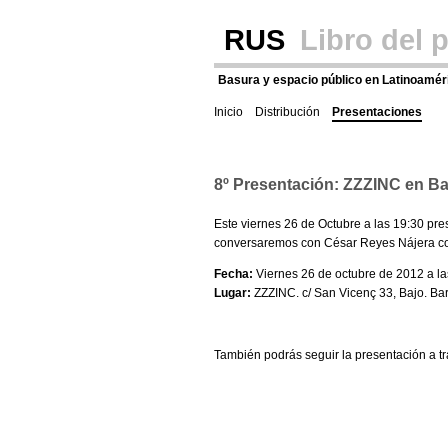
RUS
Libro del 
Basura y espacio público en Latinoamér
Inicio
Distribución
Presentaciones
8º Presentación: ZZZINC en B
Este viernes 26 de Octubre a las 19:30 p
conversaremos con César Reyes Nájera c
Fecha:
Viernes 26 de octubre de 2012 a la
Lugar:
ZZZINC. c/ San Vicenç 33, Bajo. Ba
También podrás seguir la presentación a t