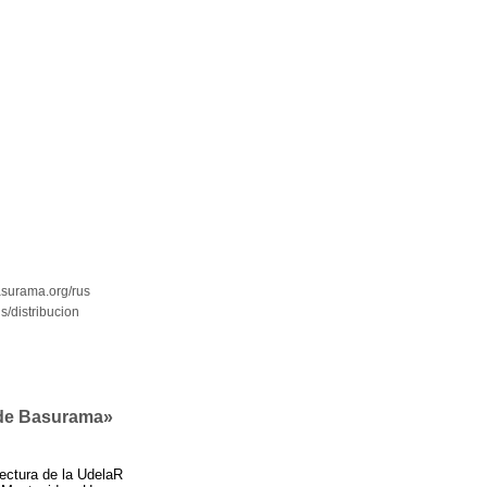
surama.org/rus
s/distribucion
 de Basurama»
ectura de la UdelaR