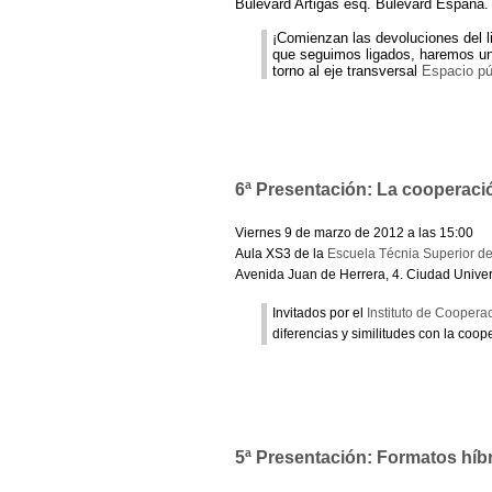
Bulevard Artigas esq. Bulevard España
¡Comienzan las devoluciones del l
que seguimos ligados, haremos un
torno al eje transversal
Espacio púb
6ª Presentación: La cooperació
Viernes 9 de marzo de 2012 a las 15:00
Aula XS3 de la
Escuela Técnia Superior de
Avenida Juan de Herrera, 4. Ciudad Univer
Invitados por el
Instituto de Coopera
diferencias y similitudes con la coop
5ª Presentación: Formatos híb