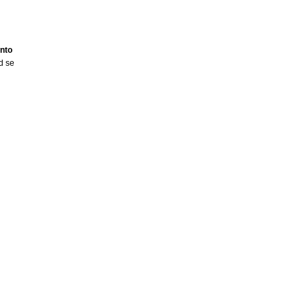
nto
d se