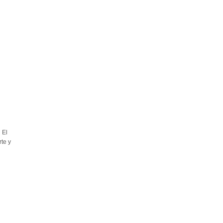
l
El
rte y