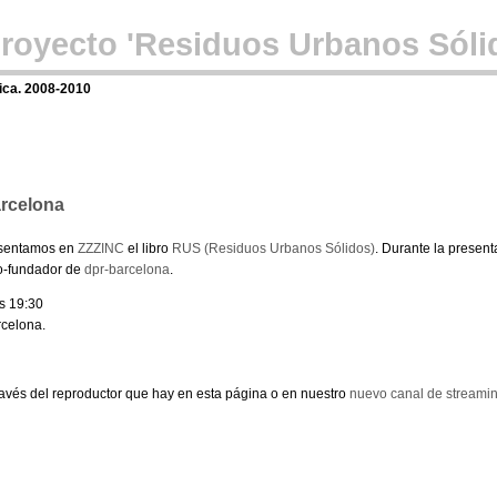
proyecto 'Residuos Urbanos Sóli
ica. 2008-2010
arcelona
resentamos en
ZZZINC
el libro
RUS (Residuos Urbanos Sólidos)
. Durante la present
o-fundador de
dpr-barcelona
.
s 19:30
rcelona.
ravés del reproductor que hay en esta página o en nuestro
nuevo canal de streami