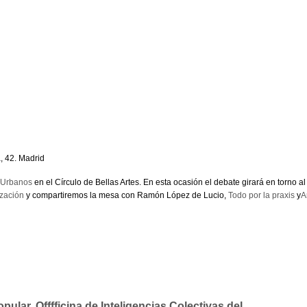
á, 42. Madrid
 Urbanos
en el Círculo de Bellas Artes. En esta ocasión el debate girará en torno a
ización
y compartiremos la mesa con Ramón López de Lucio,
Todo por la praxis
y
A
pular. Offfficina de Inteligencias Colectivas del