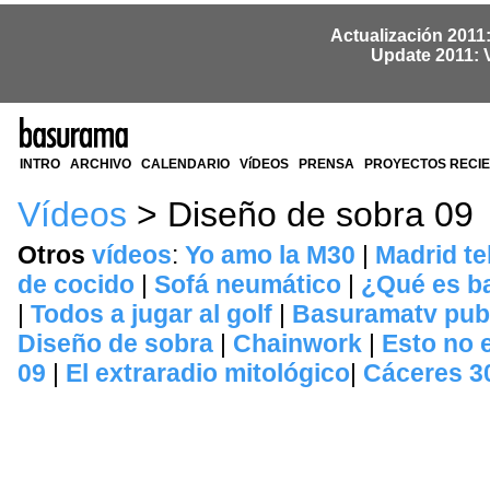
Actualización 2011
Update 2011: 
INTRO
ARCHIVO
CALENDARIO
VíDEOS
PRENSA
PROYECTOS RECI
Vídeos
> Diseño de sobra 09
Otros
vídeos
:
Yo amo la M30
|
Madrid te
de cocido
|
Sofá neumático
|
¿Qué es b
|
Todos a jugar al golf
|
Basuramatv publ
Diseño de sobra
|
Chainwork
|
Esto no e
09
|
El extraradio mitológico
|
Cáceres 3