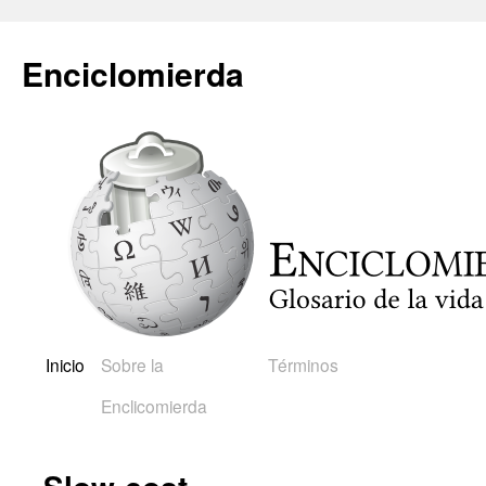
Saltar
al
Enciclomierda
contenido
Inicio
Sobre la
Términos
Enclicomierda