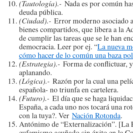
(Tautología).-
Nada es por común hast
deuda pública.
(Ciudad).-
Error moderno asociado a 
bienes compartidos, que libera a la A
de cumplir las tareas que se le han 
democracia. Leer por ej. “
La nueva m
cómo hacer de lo común una baza pol
(Estrategia).-
Forma de conflictuar, y
aplanando.
(Lógica).-
Razón por la cual una pelí
española- no triunfa en cartelera.
(Futuro).-
El día que se haga liquidac
España, a cada uno nos tocará una ro
con la tuya?. Ver
Nación Rotonda
.
Antónimo de “Externalización”. [La E
eufemismo acuñado sin éxito en la 