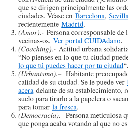
que se dirigen principalmente las ord
ciudades. Véase en
Barcelona
,
Sevill
recientemente
Madrid
.
(Amor).-
Persona corresponsable de l
vecinas-os.
Ver portal CUIDAdano
.
(Coaching).-
Actitud urbana solidaria
“No pienses en lo que tu ciudad puede
lo que tú puedes hacer por tu ciudad
“
(Urbanismo).
– Habitante preocupado 
calidad de su ciudad. Se le puede ver
acera
delante de su establecimiento, 
suelo para tirarlo a la papelera o sacand
para tomar
la fresca
.
(Democracia).-
Persona meticulosa q
que ponga acaba votando al que no es