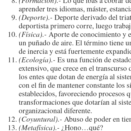
(Formación).-
Lo que ibas a cobrar d
aprender tres idiomas, máster, estan
(Deporte).-
Deporte derivado del triat
deportista primero corre, luego trabaja
(Física).-
Aporte de conocimiento y e
un puñado de aire. El término tiene
de inercia y está fuertemente expandi
(Ecología).-
Es una función de estado
extensivo, que crece en el transcurso
los entes que dotan de energía al sis
con el fin de mantener constante los 
establecidos, favoreciendo procesos q
transformaciones que dotarían al sis
organizacional diferente.
(Coyuntural).-
Abuso de poder en tiem
(Metafísica).-
¿Hono…qué?