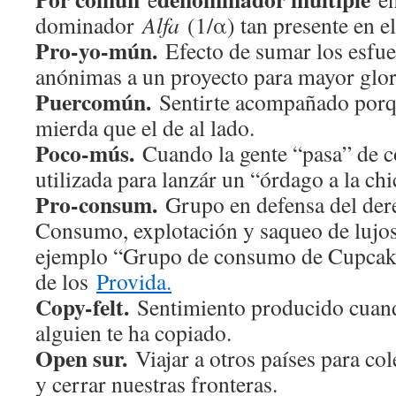
dominador
Alfa
(1/α) tan presente en e
Pro-yo-mún.
Efecto de sumar los esfue
anónimas a un proyecto para mayor glor
Puercomún.
Sentirte acompañado porqu
mierda que el de al lado.
Poco-mús.
Cuando la gente “pasa” de c
utilizada para lanzár un “órdago a la chi
Pro-consum.
Grupo en defensa del dere
Consumo, explotación y saqueo de lujos
ejemplo “Grupo de consumo de Cupcake
de los
Provida.
Copy-felt.
Sentimiento producido cuan
alguien te ha copiado.
Open sur.
Viajar a otros países para col
y cerrar nuestras fronteras.