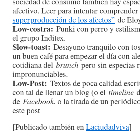
sociedad de consumo también hay espac
afectivo. Leer para intentar comprende
superproducción de los afectos”
de Eloy
Low-costra:
Punki con perro y estilis
el grupo Inditex.
Slow-toast:
Desayuno tranquilo con tost
un buen café para empezar el día con al
cotidiana del
brunch
pero sin especias r
impronunciables.
Low-Post:
Textos de poca calidad escr
con tal de llenar un blog (o el
timeline
de
Facebook
, o la tirada de un periódic
este post
[Publicado también en
Laciudadviva
]