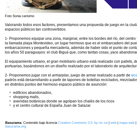
Foto Sonia carisimo
Valorando todos esos factores, presentamos una propuesta de juego en la ciud
espacios públicos tan controvertidos.
1- Proponemos equipar una zona, marginal, entre los bordes del río, del centro 
la llamada playa Montevideo, un lugar hermoso que es el embarcadero del pu
embarcaciones y pequeña mercadería, además de haber sido el punto de contac
los años 50 paraguayos: el club Biguá que, como tantas cosas, yace abandona
El equipamiento urbano, el gran mobiliario urbano está realizado con pallets, d
portuarias, basándonos en un diseño realizado por el laboratorio de arquitectur
2- Proponemos jugar con el
armarplax
, juego de armar realizado a partir de
ec
padrós está desarrollando a partir de tapones de botellas reciclados, mezclados
en distintos puntos del hermoso espacio público de asunción:
edificios abandonados,
shopping malls,
avenidas botánicas donde se agolpan los chalés de los ricos
y el centro cultural de España Juan de Salazar.
Basurama
. Contenido bajo licencia
Creative Commons 3.0. by-nc-sa
|
web
|
mapa web
basurama.org