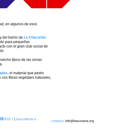
ad, en algunos de esos
y del barrio de
La Chacarita
:
erto para pequeñas
to con el gran club social de
do.
esecho típico de las zonas
a.
oplax
, el material que pedro
 con fibras vegetales naturales,
|
RSS
?
|
Suscribirme a
contacto
:
info@basurama.org