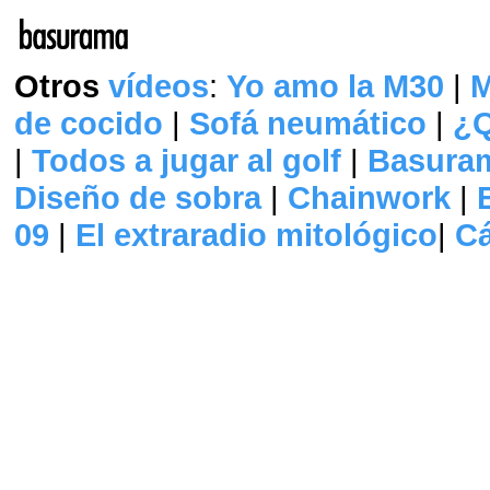
Otros
vídeos
:
Yo amo la M30
|
M
de cocido
|
Sofá neumático
|
¿Q
|
Todos a jugar al golf
|
Basuram
Diseño de sobra
|
Chainwork
|
09
|
El extraradio mitológico
|
Cá