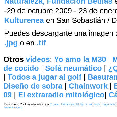
Naturaleza, Fundación Beulas
e
-29 de octubre 2009 - 23 de ene
Kulturenea
en San Sebastián / D
Puedes descargarte una imagen de
.jpg
o en
.tif
.
Otros
vídeos
:
Yo amo la M30
|
M
de cocido
|
Sofá neumático
|
¿Q
|
Todos a jugar al golf
|
Basuram
Diseño de sobra
|
Chainwork
|
09
|
El extraradio mitológico
|
Cá
Basurama
. Contenido bajo licencia
Creative Commons 3.0. by-nc-sa
|
web
|
mapa web
basurama.org