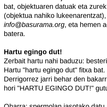
bat, objektuaren datuak eta zurek
(objektua nahiko lukeenarentzat),
info@basurama.org
, eta hemen a
batera.
Hartu egingo dut!
Zerbait hartu nahi baduzu: bester
Hartu "hartu egingo dut" fitxa bat.
Derrigorrez jarri behar den bakarr
hori "HARTU EGINGO DUT!" gutu
Oharra: spermolan jasotako datu p