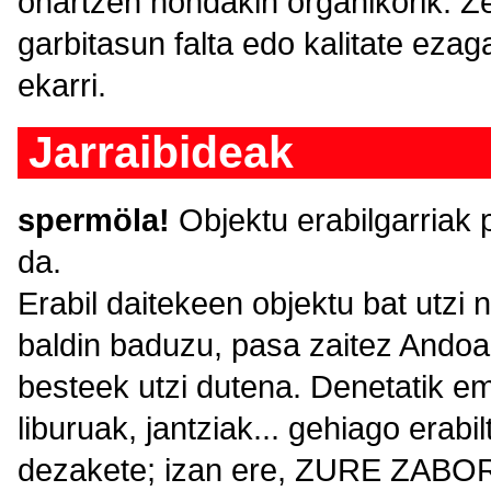
onartzen hondakin organikorik. Ze
garbitasun falta edo kalitate ezag
ekarri.
Jarraibideak
spermöla!
Objektu erabilgarriak 
da.
Erabil daitekeen objektu bat utz
baldin baduzu, pasa zaitez Andoai
besteek utzi dutena. Denetatik em
liburuak, jantziak... gehiago erab
dezakete; izan ere, ZURE ZA