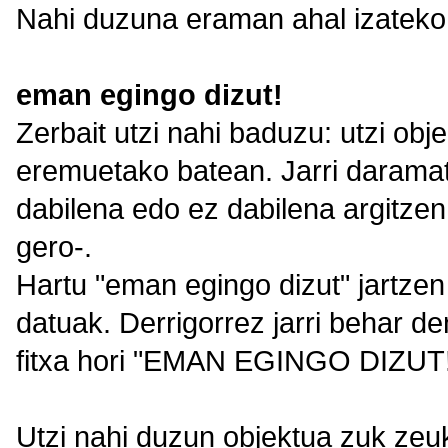
Nahi duzuna eraman ahal izateko,
eman egingo dizut!
Zerbait utzi nahi baduzu: utzi ob
eremuetako batean. Jarri daramat
dabilena edo ez dabilena argitze
gero-.
Hartu "eman egingo dizut" jartzen 
datuak. Derrigorrez jarri behar d
fitxa hori "EMAN EGINGO DIZUT!
Utzi nahi duzun objektua zuk zeuk