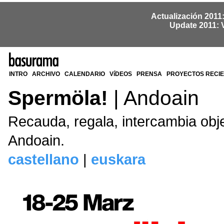
Actualización 2011
Update 2011: 
INTRO
ARCHIVO
CALENDARIO
VíDEOS
PRENSA
PROYECTOS RECI
Spermöla!
| Andoain
Recauda, regala, intercambia obje
Andoain.
castellano
|
euskara