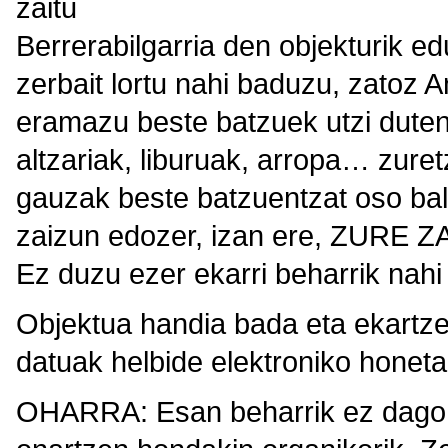
zaitu
Berrerabilgarria den objekturik e
zerbait lortu nahi baduzu, zatoz 
eramazu beste batzuek utzi dutena
altzariak, liburuak, arropa… zure
gauzak beste batzuentzat oso bali
zaizun edozer, izan ere, ZUR
Ez duzu ezer ekarri beharrik nah
Objektua handia bada eta ekartzer
datuak helbide elektroniko honet
OHARRA: Esan beharrik ez dago 