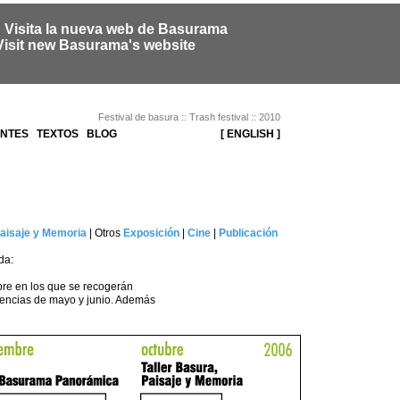
: Visita la nueva web de Basurama
Visit new Basurama's website
Festival de basura :: Trash festival :: 2010
ENTES
TEXTOS
BLOG
[ ENGLISH ]
aisaje y Memoria
| Otros
Exposición
|
Cine
|
Publicación
da:
re en los que se recogerán
iencias de mayo y junio. Además