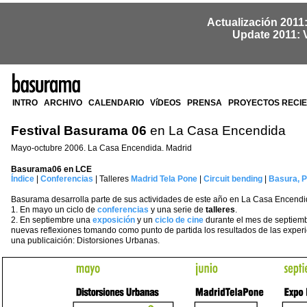
Actualización 2011
Update 2011: 
INTRO
ARCHIVO
CALENDARIO
VíDEOS
PRENSA
PROYECTOS RECI
Festival Basurama 06
en La Casa Encendida
Mayo-octubre 2006. La Casa Encendida. Madrid
Basurama06 en LCE
Índice
|
Conferencias
| Talleres
Madrid Tela Pone
|
Circuit bending
|
Basura, P
Basurama desarrolla parte de sus actividades de este año en La Casa Encendi
1. En mayo un ciclo de
conferencias
y una serie de
talleres
.
2. En septiembre una
exposición
y un
ciclo de cine
durante el mes de septiemb
nuevas reflexiones tomando como punto de partida los resultados de las exper
una publicaición: Distorsiones Urbanas.